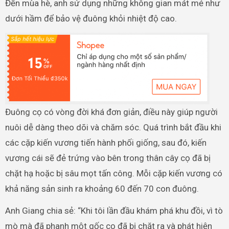
Đến mùa hè, anh sử dụng những không gian mát mẻ như
dưới hầm để bảo vệ đuông khỏi nhiệt độ cao.
Đuông cọ có vòng đời khá đơn giản, điều này giúp người
nuôi dễ dàng theo dõi và chăm sóc. Quá trình bắt đầu khi
các cặp kiến vương tiến hành phối giống, sau đó, kiến
vương cái sẽ đẻ trứng vào bên trong thân cây cọ đã bị
chặt hạ hoặc bị sâu mọt tấn công. Mỗi cặp kiến vương có
khả năng sản sinh ra khoảng 60 đến 70 con đuông.
Anh Giang chia sẻ: “Khi tôi lần đầu khám phá khu đồi, vì tò
mò mà đã phanh một gốc cọ đã bị chặt ra và phát hiện