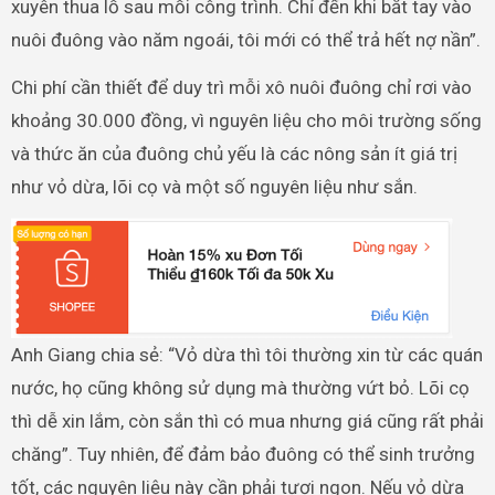
xuyên thua lỗ sau mỗi công trình. Chỉ đến khi bắt tay vào
nuôi đuông vào năm ngoái, tôi mới có thể trả hết nợ nần”.
Chi phí cần thiết để duy trì mỗi xô nuôi đuông chỉ rơi vào
khoảng 30.000 đồng, vì nguyên liệu cho môi trường sống
và thức ăn của đuông chủ yếu là các nông sản ít giá trị
như vỏ dừa, lõi cọ và một số nguyên liệu như sắn.
Anh Giang chia sẻ: “Vỏ dừa thì tôi thường xin từ các quán
nước, họ cũng không sử dụng mà thường vứt bỏ. Lõi cọ
thì dễ xin lắm, còn sắn thì có mua nhưng giá cũng rất phải
chăng”. Tuy nhiên, để đảm bảo đuông có thể sinh trưởng
tốt, các nguyên liệu này cần phải tươi ngon. Nếu vỏ dừa