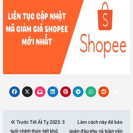
Post
Trước Tết Ất Tỵ 2025: 3
Làm cách này để bảo
navigation
tuổi chính thức hết khổ,
quản đậu phụ cả tuần vẫn