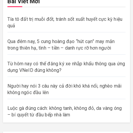
Bài Viết Mới
Tía tô đất trị muỗi đốt, tránh sốt xuất huyết cực kỳ hiệu
quả
Qua đêm nay, 5 cung hoàng đạo “hút cạn” may mắn
trong thiên hạ, tình – tiền – danh rực rỡ hơn người
Từ hôm nay có thể đăng ký xe nhập khẩu thông qua ứng
dụng VNeID đúng không?
Người hay nói 3 câu này cả đời khó khá nổi, nghèo mãi
không ngóc đầu lên
Luộc gà đúng cách: không tanh, không đỏ, da vàng óng
– bí quyết từ đầu bếp nhà làm