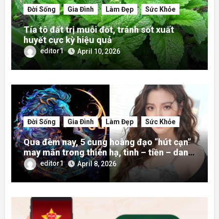
Đời Sống
Gia Đình
Làm Đẹp
Sức Khỏe
Tía tô đất trị muỗi đốt, tránh sốt xuất
huyết cực kỳ hiệu quả
editor1
April 10, 2026
Đời Sống
Gia Đình
Làm Đẹp
Sức Khỏe
Qua đêm nay, 5 cung hoàng đạo “hút cạn”
may mắn trong thiên hạ, tình – tiền – danh
rực rỡ hơn người
editor1
April 8, 2026