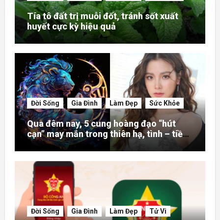
Tía tô đất trị muỗi đốt, tránh sốt xuất
huyết cực kỳ hiệu quả
Đời Sống
Gia Đình
Làm Đẹp
Sức Khỏe
Qua đêm nay, 5 cung hoàng đạo “hút
cạn” may mắn trong thiên hạ, tình – tiền
– danh rực rỡ hơn người
Đời Sống
Gia Đình
Làm Đẹp
Tử Vi