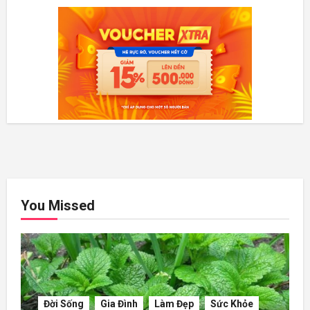
You Missed
Đời Sống
Gia Đình
Làm Đẹp
Sức Khỏe