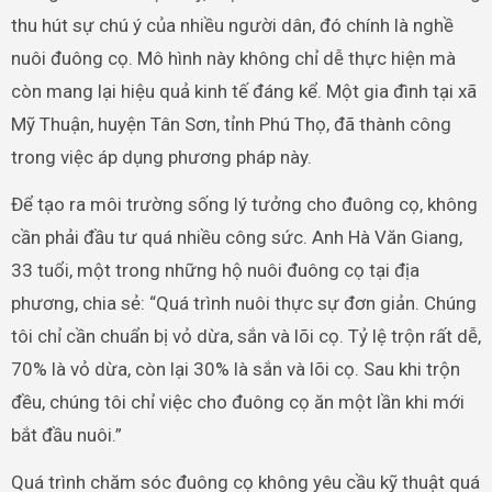
thu hút sự chú ý của nhiều người dân, đó chính là nghề
nuôi đuông cọ. Mô hình này không chỉ dễ thực hiện mà
còn mang lại hiệu quả kinh tế đáng kể. Một gia đình tại xã
Mỹ Thuận, huyện Tân Sơn, tỉnh Phú Thọ, đã thành công
trong việc áp dụng phương pháp này.
Để tạo ra môi trường sống lý tưởng cho đuông cọ, không
cần phải đầu tư quá nhiều công sức. Anh Hà Văn Giang,
33 tuổi, một trong những hộ nuôi đuông cọ tại địa
phương, chia sẻ: “Quá trình nuôi thực sự đơn giản. Chúng
tôi chỉ cần chuẩn bị vỏ dừa, sắn và lõi cọ. Tỷ lệ trộn rất dễ,
70% là vỏ dừa, còn lại 30% là sắn và lõi cọ. Sau khi trộn
đều, chúng tôi chỉ việc cho đuông cọ ăn một lần khi mới
bắt đầu nuôi.”
Quá trình chăm sóc đuông cọ không yêu cầu kỹ thuật quá