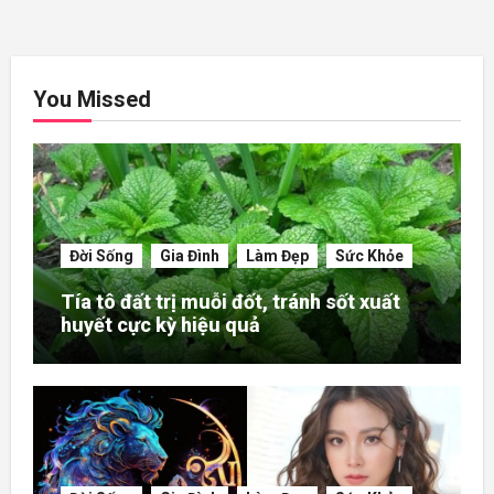
You Missed
Đời Sống
Gia Đình
Làm Đẹp
Sức Khỏe
Tía tô đất trị muỗi đốt, tránh sốt xuất
huyết cực kỳ hiệu quả