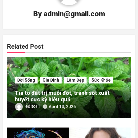
By
admin@gmail.com
Related Post
Đời Sống
Gia Đình
Làm Đẹp
Sức Khỏe
Tía tô đất trị muỗi đốt, tránh sốt xuất
huyết cực kỳ hiệu quả
editor1
April 10, 2026