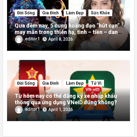
Đời Sống
Gia Đình
Làm Đẹp
Sức Khỏe
Qua đêm nay, 5 cung hoàng đạo “hút cạn”
may mắn trong thiên hạ, tình – tiền – danh
rực rỡ hơn người
editor1
April 8, 2026
Đời Sống
Gia Đình
Làm Đẹp
Tử Vi
Từ hôm nay có thể đăng ký xe nhập khẩu
thông qua ứng dụng VNeID đúng không?
editor1
April 1, 2026