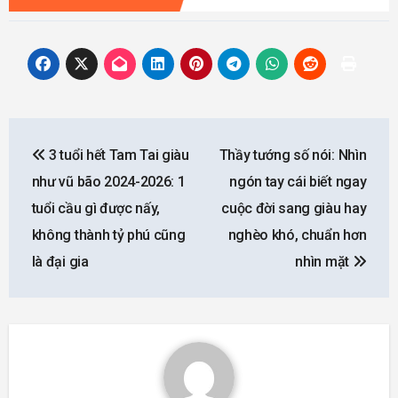
Post
3 tuổi hết Tam Tai giàu
Thầy tướng số nói: Nhìn
navigation
như vũ bão 2024-2026: 1
ngón tay cái biết ngay
tuổi cầu gì được nấy,
cuộc đời sang giàu hay
không thành tỷ phú cũng
nghèo khó, chuẩn hơn
là đại gia
nhìn mặt