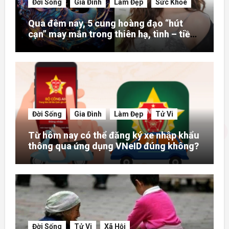
Đời Sống
Gia Đình
Làm Đẹp
Sức Khỏe
Qua đêm nay, 5 cung hoàng đạo “hút
cạn” may mắn trong thiên hạ, tình – tiền
– danh rực rỡ hơn người
Đời Sống
Gia Đình
Làm Đẹp
Tử Vi
Từ hôm nay có thể đăng ký xe nhập khẩu
thông qua ứng dụng VNeID đúng không?
Đời Sống
Tử Vi
Xã Hội