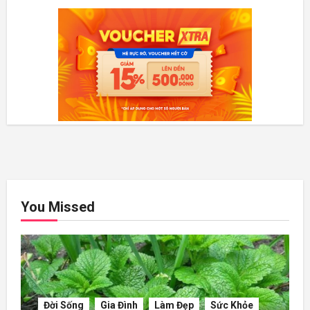
You Missed
Đời Sống
Gia Đình
Làm Đẹp
Sức Khỏe