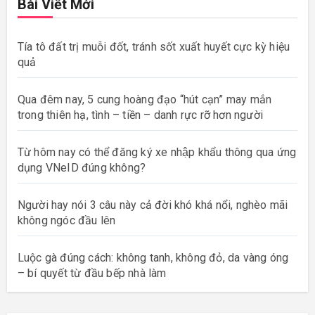
Bài Viết Mới
Tía tô đất trị muỗi đốt, tránh sốt xuất huyết cực kỳ hiệu
quả
Qua đêm nay, 5 cung hoàng đạo “hút cạn” may mắn
trong thiên hạ, tình – tiền – danh rực rỡ hơn người
Từ hôm nay có thể đăng ký xe nhập khẩu thông qua ứng
dụng VNeID đúng không?
Người hay nói 3 câu này cả đời khó khá nổi, nghèo mãi
không ngóc đầu lên
Luộc gà đúng cách: không tanh, không đỏ, da vàng óng
– bí quyết từ đầu bếp nhà làm