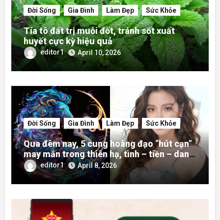
Đời Sống
Gia Đình
Làm Đẹp
Sức Khỏe
Tía tô đất trị muỗi đốt, tránh sốt xuất
huyết cực kỳ hiệu quả
editor1
April 10, 2026
Đời Sống
Gia Đình
Làm Đẹp
Sức Khỏe
Qua đêm nay, 5 cung hoàng đạo “hút cạn”
may mắn trong thiên hạ, tình – tiền – danh
rực rỡ hơn người
editor1
April 8, 2026