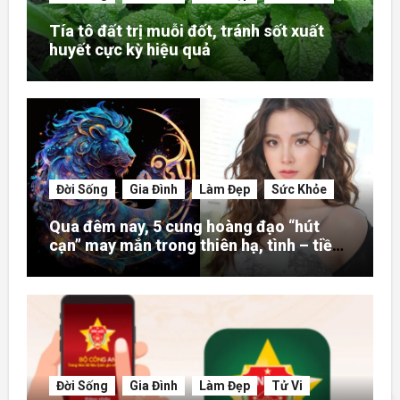
Tía tô đất trị muỗi đốt, tránh sốt xuất
huyết cực kỳ hiệu quả
Đời Sống
Gia Đình
Làm Đẹp
Sức Khỏe
Qua đêm nay, 5 cung hoàng đạo “hút
cạn” may mắn trong thiên hạ, tình – tiền
– danh rực rỡ hơn người
Đời Sống
Gia Đình
Làm Đẹp
Tử Vi