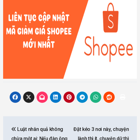
Post
Luật nhân quả không
Đặt kéo 3 nơi này, chuyện
navigation
chừa một ai: Nếu đàn ông
lành thì ít, chuyện dữ thì