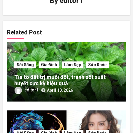
By
editor1
Related Post
Đời Sống
Gia Đình
Làm Đẹp
Sức Khỏe
Tía tô đất trị muỗi đốt, tránh sốt xuất
huyết cực kỳ hiệu quả
editor1
April 10, 2026
Đời Sống
Gia Đình
Làm Đẹp
Sức Khỏe