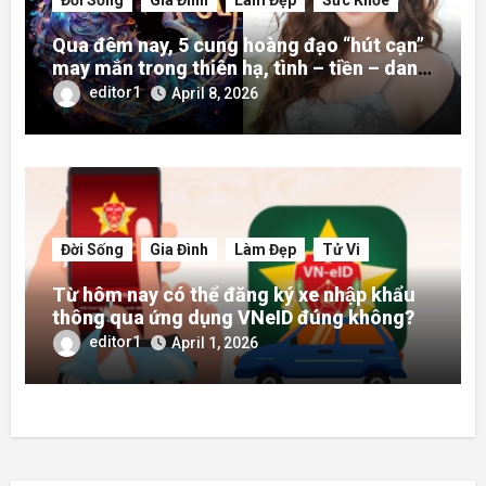
Qua đêm nay, 5 cung hoàng đạo “hút cạn”
may mắn trong thiên hạ, tình – tiền – danh
rực rỡ hơn người
editor1
April 8, 2026
Đời Sống
Gia Đình
Làm Đẹp
Tử Vi
Từ hôm nay có thể đăng ký xe nhập khẩu
thông qua ứng dụng VNeID đúng không?
editor1
April 1, 2026