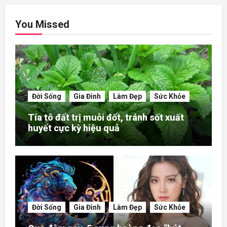
You Missed
Đời Sống
Gia Đình
Làm Đẹp
Sức Khỏe
Tía tô đất trị muỗi đốt, tránh sốt xuất
huyết cực kỳ hiệu quả
Đời Sống
Gia Đình
Làm Đẹp
Sức Khỏe