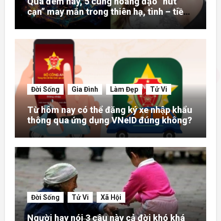
Qua đêm nay, 5 cung hoàng đạo “hút
cạn” may mắn trong thiên hạ, tình – tiền
– danh rực rỡ hơn người
Đời Sống
Gia Đình
Làm Đẹp
Tử Vi
Từ hôm nay có thể đăng ký xe nhập khẩu
thông qua ứng dụng VNeID đúng không?
Đời Sống
Tử Vi
Xã Hội
Người hay nói 3 câu này cả đời khó khá