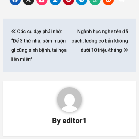
Post
Các cụ dạy phải nhớ:
Ngành học nghe tên đã
navigation
“Để 3 thứ nhà, sớm muộn
oách, lương cơ bản không
gì cũng sinh bệnh, tai họa
dưới 10 triệu/tháng
liên miên”
By
editor1