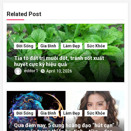
Related Post
Đời Sống
Gia Đình
Làm Đẹp
Sức Khỏe
Tía tô đất trị muỗi đốt, tránh sốt xuất
huyết cực kỳ hiệu quả
editor1
April 10, 2026
Đời Sống
Gia Đình
Làm Đẹp
Sức Khỏe
Qua đêm nay, 5 cung hoàng đạo “hút cạn”