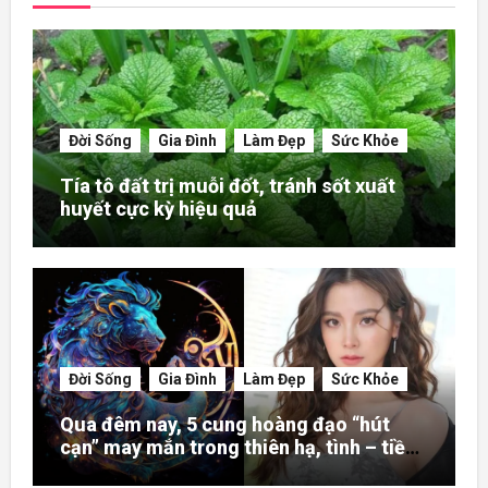
Đời Sống
Gia Đình
Làm Đẹp
Sức Khỏe
Tía tô đất trị muỗi đốt, tránh sốt xuất
huyết cực kỳ hiệu quả
Đời Sống
Gia Đình
Làm Đẹp
Sức Khỏe
Qua đêm nay, 5 cung hoàng đạo “hút
cạn” may mắn trong thiên hạ, tình – tiền
– danh rực rỡ hơn người