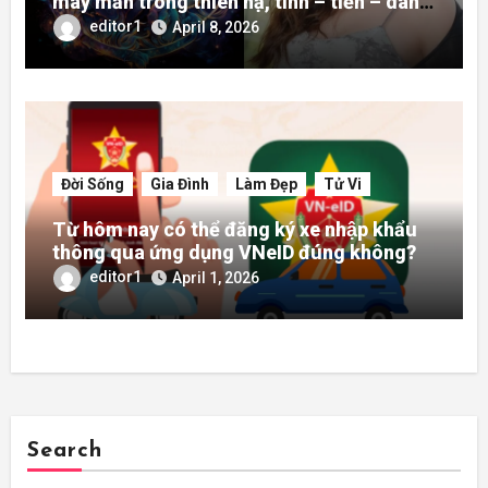
may mắn trong thiên hạ, tình – tiền – danh
rực rỡ hơn người
editor1
April 8, 2026
Đời Sống
Gia Đình
Làm Đẹp
Tử Vi
Từ hôm nay có thể đăng ký xe nhập khẩu
thông qua ứng dụng VNeID đúng không?
editor1
April 1, 2026
Search