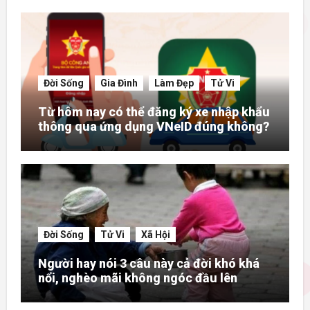
Đời Sống
Gia Đình
Làm Đẹp
Tử Vi
Từ hôm nay có thể đăng ký xe nhập khẩu
thông qua ứng dụng VNeID đúng không?
Đời Sống
Tử Vi
Xã Hội
Người hay nói 3 câu này cả đời khó khá
nổi, nghèo mãi không ngóc đầu lên