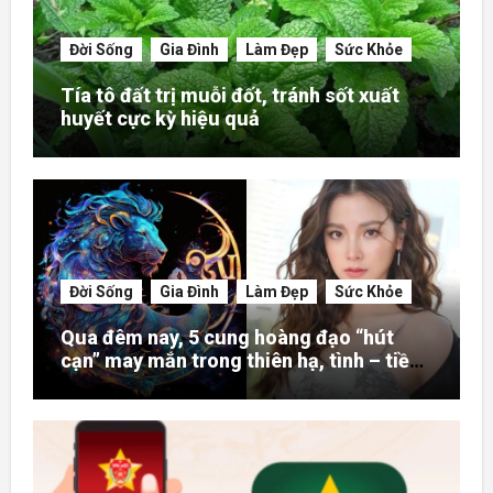
Đời Sống
Gia Đình
Làm Đẹp
Sức Khỏe
Tía tô đất trị muỗi đốt, tránh sốt xuất
huyết cực kỳ hiệu quả
Đời Sống
Gia Đình
Làm Đẹp
Sức Khỏe
Qua đêm nay, 5 cung hoàng đạo “hút
cạn” may mắn trong thiên hạ, tình – tiền
– danh rực rỡ hơn người