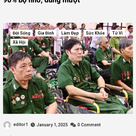
Đời Sống
Gia Đình
Làm Đẹp
Sức Khỏe
Tử Vi
Xã Hội
editor1
January 1, 2025
0
Comment