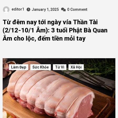
editor1
January 1, 2025
0
Comment
Từ đêm nay tới ngày vía Thần Tài
(2/12-10/1 Âm): 3 tuổi Phật Bà Quan
Âm cho lộc, đếm tiền mỏi tay
Làm Đẹp
Sức Khỏe
Tử Vi
Xã Hội