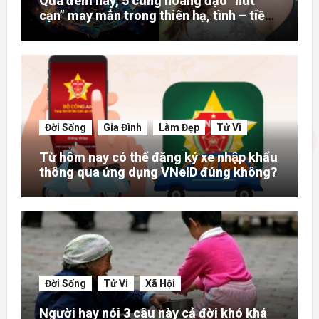
Qua đêm nay, 5 cung hoàng đạo “hút
cạn” may mắn trong thiên hạ, tình – tiền
– danh rực rỡ hơn người
Đời Sống
Gia Đình
Làm Đẹp
Tử Vi
Từ hôm nay có thể đăng ký xe nhập khẩu
thông qua ứng dụng VNeID đúng không?
Đời Sống
Tử Vi
Xã Hội
Người hay nói 3 câu này cả đời khó khá