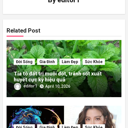
By
editor1
Related Post
Đời Sống
Gia Đình
Làm Đẹp
Sức Khỏe
Tía tô đất trị muỗi đốt, tránh sốt xuất
huyết cực kỳ hiệu quả
editor1
April 10, 2026
Đời Sống
Gia Đình
Làm Đẹp
Sức Khỏe