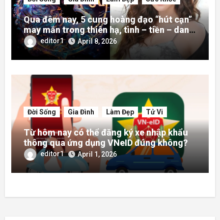
Qua đêm nay, 5 cung hoàng đạo “hút cạn”
may mắn trong thiên hạ, tình – tiền – danh
rực rỡ hơn người
editor1
April 8, 2026
Đời Sống
Gia Đình
Làm Đẹp
Tử Vi
Từ hôm nay có thể đăng ký xe nhập khẩu
thông qua ứng dụng VNeID đúng không?
editor1
April 1, 2026