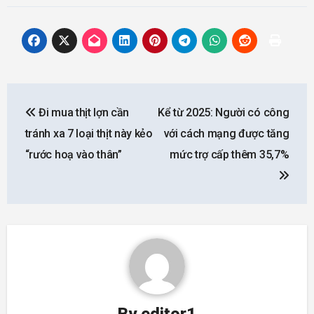
Post
Đi mua thịt lợn cần
Kể từ 2025: Người có công
navigation
tránh xa 7 loại thịt này kẻo
với cách mạng được tăng
“rước hoạ vào thân”
mức trợ cấp thêm 35,7%