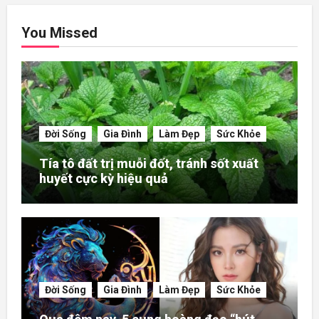
You Missed
Đời Sống
Gia Đình
Làm Đẹp
Sức Khỏe
Tía tô đất trị muỗi đốt, tránh sốt xuất
huyết cực kỳ hiệu quả
Đời Sống
Gia Đình
Làm Đẹp
Sức Khỏe