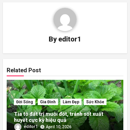
By
editor1
Related Post
Đời Sống
Gia Đình
Làm Đẹp
Sức Khỏe
Tía tô đất trị muỗi đốt, tránh sốt xuất
huyết cực kỳ hiệu quả
editor1
April 10, 2026