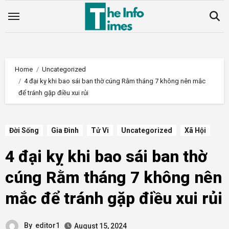
Skip
to
content
Home
Uncategorized
4 đại kỵ khi bao sái ban thờ cúng Rằm tháng 7 không nên mắc
để tránh gặp điều xui rủi
Đời Sống
Gia Đình
Tử Vi
Uncategorized
Xã Hội
4 đại kỵ khi bao sái ban thờ
cúng Rằm tháng 7 không nên
mắc để tránh gặp điều xui rủi
By
editor1
August 15, 2024