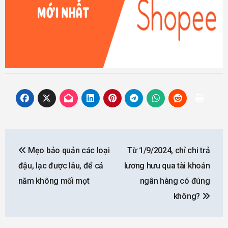
Post
Mẹo bảo quản các loại
Từ 1/9/2024, chỉ chi trả
navigation
đậu, lạc được lâu, để cả
lương hưu qua tài khoản
năm không mối mọt
ngân hàng có đúng
không?