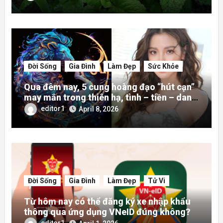
Đời Sống
Gia Đình
Làm Đẹp
Sức Khỏe
Qua đêm nay, 5 cung hoàng đạo “hút cạn”
may mắn trong thiên hạ, tình – tiền – danh
rực rỡ hơn người
editor1
April 8, 2026
Đời Sống
Gia Đình
Làm Đẹp
Tử Vi
Từ hôm nay có thể đăng ký xe nhập khẩu
thông qua ứng dụng VNeID đúng không?
editor1