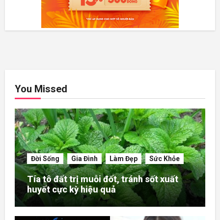
You Missed
Đời Sống
Gia Đình
Làm Đẹp
Sức Khỏe
Tía tô đất trị muỗi đốt, tránh sốt xuất
huyết cực kỳ hiệu quả