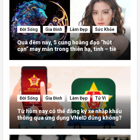
Đời Sống
Gia Đình
Làm Đẹp
Sức Khỏe
Qua đêm nay, 5 cung hoàng đạo “hút
cạn” may mắn trong thiên hạ, tình – tiền
– danh rực rỡ hơn người
Đời Sống
Gia Đình
Làm Đẹp
Tử Vi
Từ hôm nay có thể đăng ký xe nhập khẩu
thông qua ứng dụng VNeID đúng không?