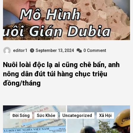
editor1
September 13, 2024
0
Comment
Nuôi loài độc lạ ai cũng chê bẩn, anh
nông dân đút túi hàng chục triệu
đồng/tháng
Đời Sống
Sức Khỏe
Uncategorized
Xã Hội