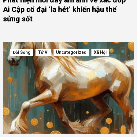
Ai Cập cổ đại ‘la hét’ khiến hậu thế
sửng sốt
Đời Sống
Tử Vi
Uncategorized
Xã Hội