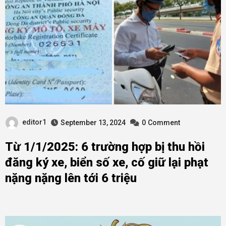
editor1
September 13, 2024
0
Comment
Từ 1/1/2025: 6 trường hợp bị thu hồi
đăng ký xe, biển số xe, cố giữ lại phạt
nặng nặng lên tới 6 triệu