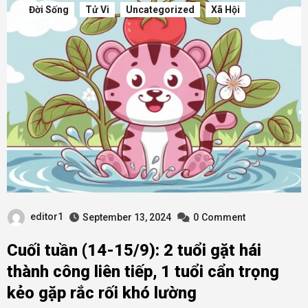
Đời Sống
Tử Vi
Uncategorized
Xã Hội
editor1
September 13, 2024
0
Comment
Cuối tuần (14-15/9): 2 tuổi gặt hái
thành công liên tiếp, 1 tuổi cẩn trọng
kẻo gặp rắc rối khó lường