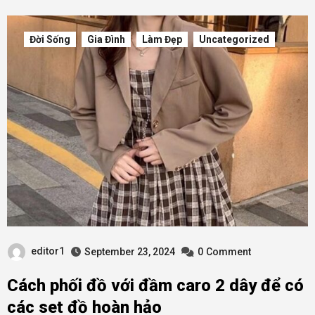
Đời Sống
Gia Đình
Làm Đẹp
Uncategorized
editor1
September 23, 2024
0
Comment
Cách phối đồ với đầm caro 2 dây để có
các set đồ hoàn hảo