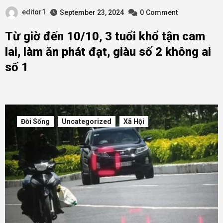
editor1
September 23, 2024
0
Comment
Từ giờ đến 10/10, 3 tuổi khổ tận cam
lai, làm ăn phát đạt, giàu số 2 không ai
số 1
Đời Sống
Uncategorized
Xã Hội