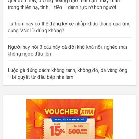
Qua đêm nay, 5 cung hoàng đạo “hút cạn” may mắn
trong thiên hạ, tình – tiền – danh rực rỡ hơn người
Từ hôm nay có thể đăng ký xe nhập khẩu thông qua ứng
dụng VNeID đúng không?
Người hay nói 3 câu này cả đời khó khá nổi, nghèo mãi
không ngóc đầu lên
Luộc gà đúng cách: không tanh, không đỏ, da vàng óng
– bí quyết từ đầu bếp nhà làm