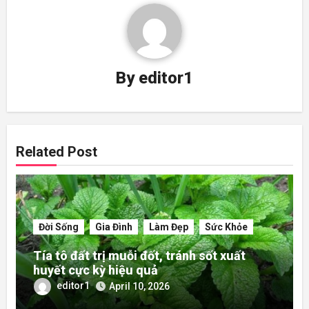
By
editor1
Related Post
Đời Sống
Gia Đình
Làm Đẹp
Sức Khỏe
Tía tô đất trị muỗi đốt, tránh sốt xuất
huyết cực kỳ hiệu quả
editor1
April 10, 2026