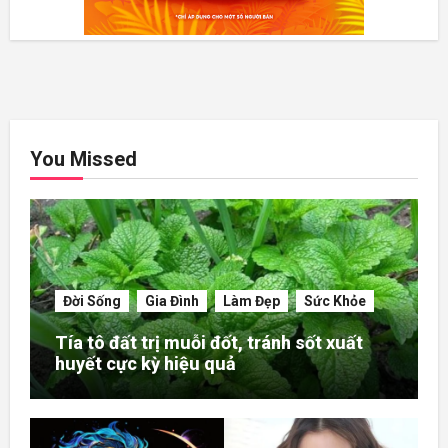
You Missed
Đời Sống
Gia Đình
Làm Đẹp
Sức Khỏe
Tía tô đất trị muỗi đốt, tránh sốt xuất
huyết cực kỳ hiệu quả