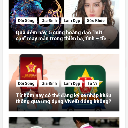
Đời Sống
Gia Đình
Làm Đẹp
Sức Khỏe
Qua đêm nay, 5 cung hoàng đạo “hút
cạn” may mắn trong thiên hạ, tình – tiền
– danh rực rỡ hơn người
Đời Sống
Gia Đình
Làm Đẹp
Tử Vi
Từ hôm nay có thể đăng ký xe nhập khẩu
thông qua ứng dụng VNeID đúng không?