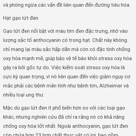
và phòng ngừa các vấn đề liên quan đến đường tiêu hóa.
Hạt gạo lứt đen
Gạo lứt đen nổi bật với màu tím đen đặc trưng, nhờ vào
lượng sắc tố anthocyanin có trong hạt. Chất này không
chỉ mang lại màu sắc hấp dẫn mà còn có đặc tính chống
oxy hóa mạnh mẽ, giúp bảo vệ tế bào khỏi stress oxy hóa
gây ra bởi gốc tự do. Việc kiểm soát stress oxy hóa là
cực kỳ quan trọng, vì nó liên quan đến việc giảm nguy cơ
mắc phải các bệnh mãn tính như bệnh tim, Alzheimer và
nhiều loại ung thư.
Mặc dù gạo lứt đen ít phổ biến hơn so với các loại gạo
khác, nhưng nghiên cứu đã chỉ ra rằng nó có khả năng
chống oxy hóa tốt nhất. Ngoài anthocyanin, gạo lứt đen
còn chứa hơn 23 hợp chất thực vật có lợi, bao gồm