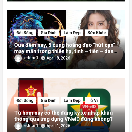
Đời Sống
Gia Đình
Làm Đẹp
Sức Khỏe
Qua đêm nay, 5 cung hoàng đạo “hút cạn”
may mắn trong thiên hạ, tình – tiền – danh
rực rỡ hơn người
editor1
April 8, 2026
Đời Sống
Gia Đình
Làm Đẹp
Tử Vi
Từ hôm nay có thể đăng ký xe nhập khẩu
thông qua ứng dụng VNeID đúng không?
editor1
April 1, 2026