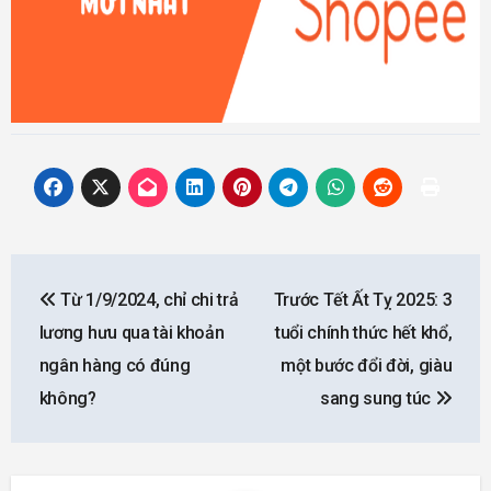
Post
Từ 1/9/2024, chỉ chi trả
Trước Tết Ất Tỵ 2025: 3
navigation
lương hưu qua tài khoản
tuổi chính thức hết khổ,
ngân hàng có đúng
một bước đổi đời, giàu
không?
sang sung túc