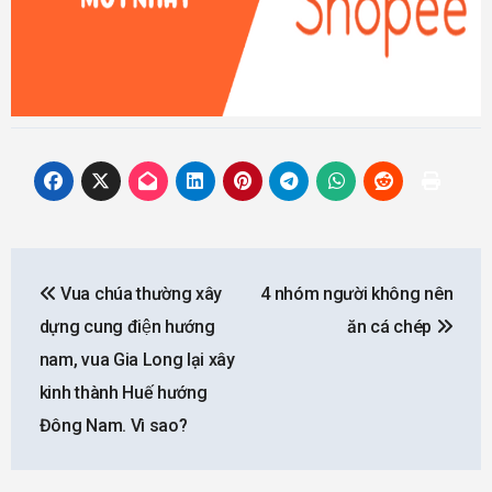
Post
Vua chúa thường xây
4 nhóm người không nên
navigation
dựng cung điện hướng
ăn cá chép
nam, vua Gia Long lại xây
kinh thành Huế hướng
Đông Nam. Vì sao?