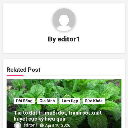
By
editor1
Related Post
Đời Sống
Gia Đình
Làm Đẹp
Sức Khỏe
Tía tô đất trị muỗi đốt, tránh sốt xuất
huyết cực kỳ hiệu quả
editor1
April 10, 2026