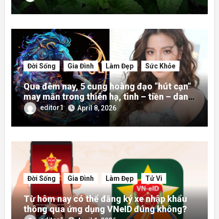
Đời Sống
Gia Đình
Làm Đẹp
Sức Khỏe
Qua đêm nay, 5 cung hoàng đạo “hút cạn”
may mắn trong thiên hạ, tình – tiền – danh
rực rỡ hơn người
editor1
April 8, 2026
Đời Sống
Gia Đình
Làm Đẹp
Tử Vi
Từ hôm nay có thể đăng ký xe nhập khẩu
thông qua ứng dụng VNeID đúng không?