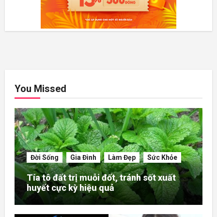
You Missed
Đời Sống
Gia Đình
Làm Đẹp
Sức Khỏe
Tía tô đất trị muỗi đốt, tránh sốt xuất
huyết cực kỳ hiệu quả