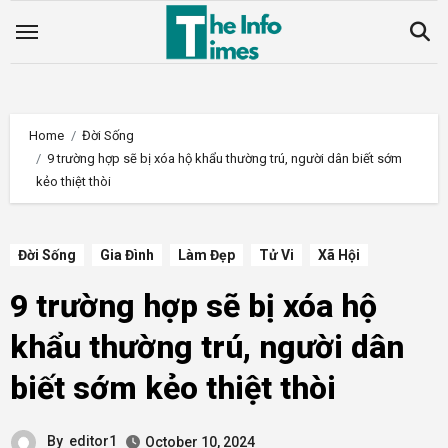
Skip
to
content
Home
Đời Sống
9 trường hợp sẽ bị xóa hộ khẩu thường trú, người dân biết sớm
kẻo thiệt thòi
Đời Sống
Gia Đình
Làm Đẹp
Tử Vi
Xã Hội
9 trường hợp sẽ bị xóa hộ
khẩu thường trú, người dân
biết sớm kẻo thiệt thòi
By
editor1
October 10, 2024