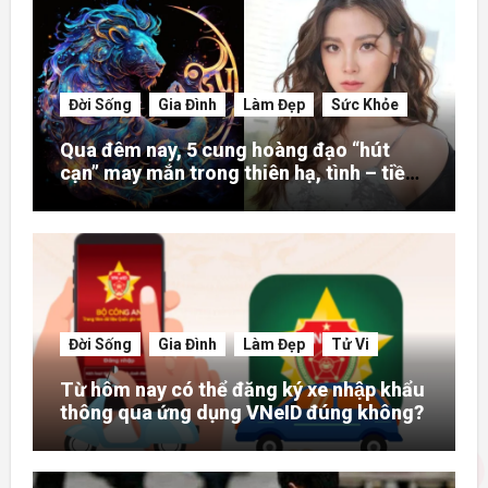
Đời Sống
Gia Đình
Làm Đẹp
Sức Khỏe
Qua đêm nay, 5 cung hoàng đạo “hút
cạn” may mắn trong thiên hạ, tình – tiền
– danh rực rỡ hơn người
Đời Sống
Gia Đình
Làm Đẹp
Tử Vi
Từ hôm nay có thể đăng ký xe nhập khẩu
thông qua ứng dụng VNeID đúng không?