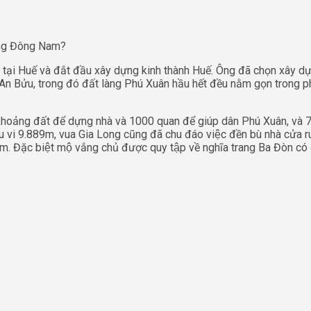
ướng Đông Nam?
 Huế và đắt đầu xây dựng kinh thành Huế. Ông đã chọn xây dựn
 Bửu, trong đó đất làng Phú Xuân hầu hết đều nằm gọn trong phạm vi
, 3 khoảng đất để dựng nhà và 1000 quan để giúp dân Phú Xuân, và 
9.889m, vua Gia Long cũng đã chu đáo việc đền bù nhà cửa ruộng v
 năm. Đặc biệt mộ vắng chủ được quy tập về nghĩa trang Ba Đòn c