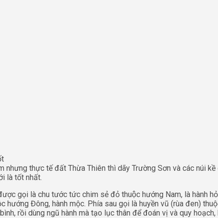
́t
nhưng thực tế đất Thừa Thiên thì dãy Trường Sơn và các núi k
 là tốt nhất.
̃ được gọi là chu tước tức chim sẻ đỏ thuộc hướng Nam, là hành
c hướng Đông, hành mộc. Phía sau gọi là huyền vũ (rùa đen) thuộc h
uân bình, rồi dùng ngũ hành mà tạo lục thân để đoán vị và quy hoạch, 