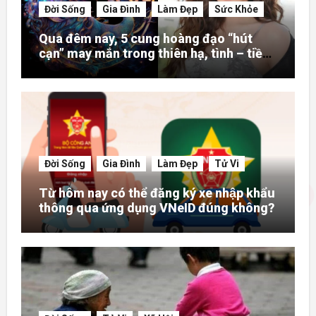
Đời Sống
Gia Đình
Làm Đẹp
Sức Khỏe
Qua đêm nay, 5 cung hoàng đạo “hút
cạn” may mắn trong thiên hạ, tình – tiền
– danh rực rỡ hơn người
Đời Sống
Gia Đình
Làm Đẹp
Tử Vi
Từ hôm nay có thể đăng ký xe nhập khẩu
thông qua ứng dụng VNeID đúng không?