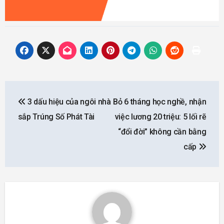
Post
3 dấu hiệu của ngôi nhà
Bỏ 6 tháng học nghề, nhận
navigation
sắp Trúng Số Phát Tài
việc lương 20 triệu: 5 lối rẽ
“đổi đời” không cần bằng
cấp