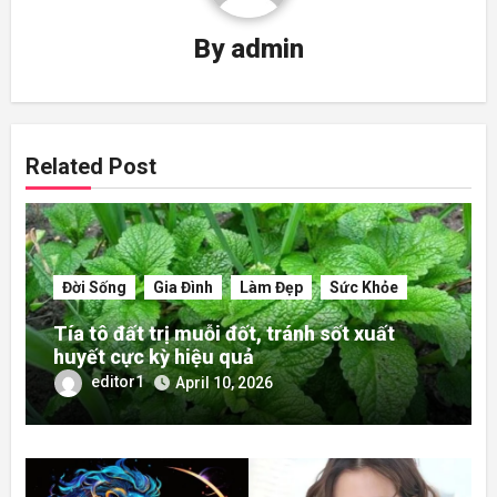
By
admin
Related Post
Đời Sống
Gia Đình
Làm Đẹp
Sức Khỏe
Tía tô đất trị muỗi đốt, tránh sốt xuất
huyết cực kỳ hiệu quả
editor1
April 10, 2026