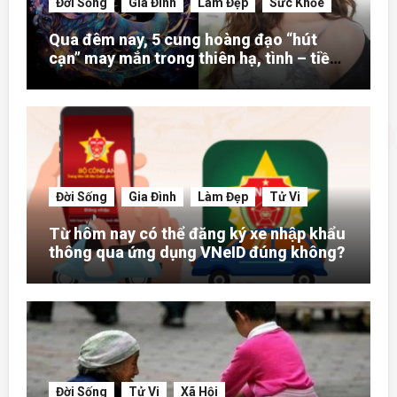
Đời Sống
Gia Đình
Làm Đẹp
Sức Khỏe
Qua đêm nay, 5 cung hoàng đạo “hút
cạn” may mắn trong thiên hạ, tình – tiền
– danh rực rỡ hơn người
Đời Sống
Gia Đình
Làm Đẹp
Tử Vi
Từ hôm nay có thể đăng ký xe nhập khẩu
thông qua ứng dụng VNeID đúng không?
Đời Sống
Tử Vi
Xã Hội