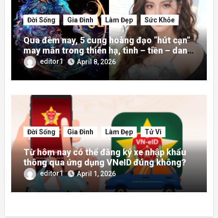
Đời Sống
Gia Đình
Làm Đẹp
Sức Khỏe
Qua đêm nay, 5 cung hoàng đạo “hút cạn”
may mắn trong thiên hạ, tình – tiền – danh
rực rỡ hơn người
editor1
April 8, 2026
Đời Sống
Gia Đình
Làm Đẹp
Tử Vi
Từ hôm nay có thể đăng ký xe nhập khẩu
thông qua ứng dụng VNeID đúng không?
editor1
April 1, 2026