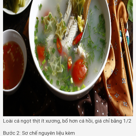
Loài cá ngọt thịt ít xương, bổ hơn cá hồi, giá chỉ bằng 1/2
Bước 2: Sơ chế nguyên liệu kèm