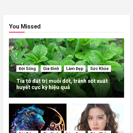
You Missed
Đời Sống
Gia Đình
Làm Đẹp
Sức Khỏe
Tía tô đất trị muỗi đốt, tránh sốt xuất
huyết cực kỳ hiệu quả