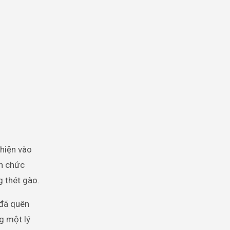
 hiện vào
ên chức
g thét gào.
 đã quên
g một lý