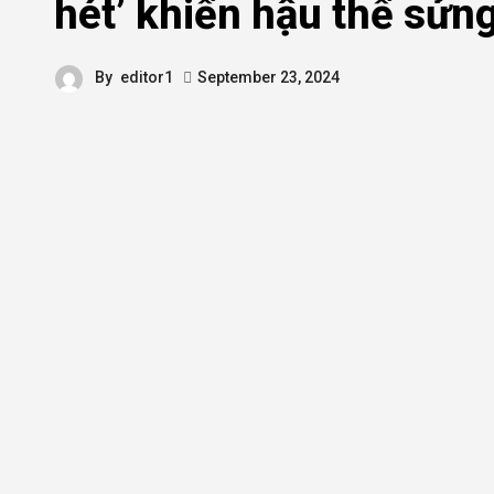
hét’ khiến hậu thế sửng
By
editor1
September 23, 2024