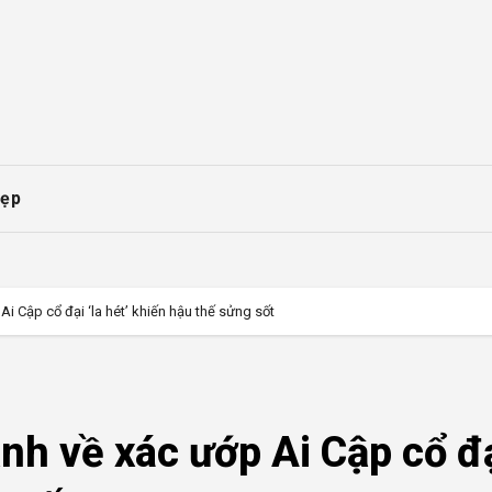
ẹp
i Cập cổ đại ‘la hét’ khiến hậu thế sửng sốt
h về xác ướp Ai Cập cổ đạ