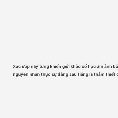
Xác ướp này từng khiến giới khảo cổ học ám ảnh bởi biểu cảm đáng sợ, nhưng giờ đây, với sự tiến bộ của khoa học,
nguyên nhân thực sự đằng sau tiếng la thảm thiết 