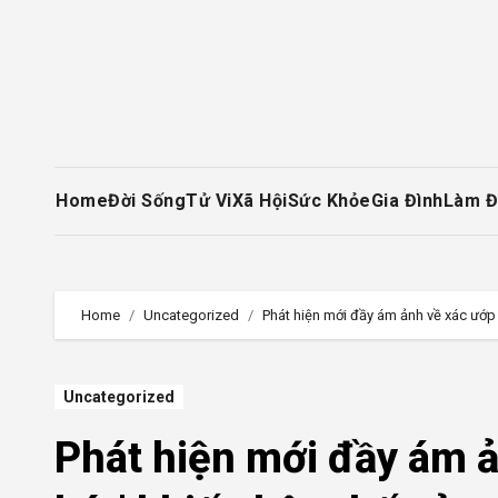
Skip
to
content
Home
Đời Sống
Tử Vi
Xã Hội
Sức Khỏe
Gia Đình
Làm Đ
Home
Uncategorized
Phát hiện mới đầy ám ảnh về xác ướp A
Uncategorized
Phát hiện mới đầy ám ản