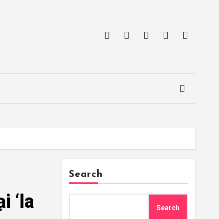
Search
i ‘la
Search