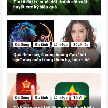
Tía tô đất trị muỗi đốt, tránh sốt xuất
huyết cực kỳ hiệu quả
Đời Sống
Gia Đình
Làm Đẹp
Sức Khỏe
Qua đêm nay, 5 cung hoàng đạo “hút
cạn” may mắn trong thiên hạ, tình – tiền
– danh rực rỡ hơn người
Đời Sống
Gia Đình
Làm Đẹp
Tử Vi
Từ hôm nay có thể đăng ký xe nhập khẩu