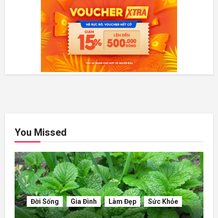
You Missed
Đời Sống
Gia Đình
Làm Đẹp
Sức Khỏe