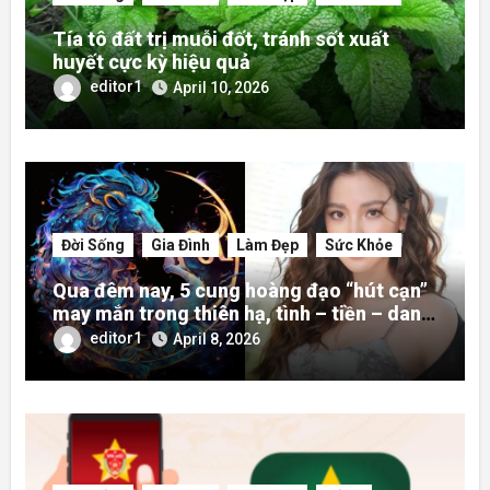
Tía tô đất trị muỗi đốt, tránh sốt xuất
huyết cực kỳ hiệu quả
editor1
April 10, 2026
Đời Sống
Gia Đình
Làm Đẹp
Sức Khỏe
Qua đêm nay, 5 cung hoàng đạo “hút cạn”
may mắn trong thiên hạ, tình – tiền – danh
rực rỡ hơn người
editor1
April 8, 2026