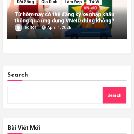
Đời Sống
Gia Đình
Làm Đẹp
Tử Vi
Từ hôm nay có thể đăng ký xe nhập khẩu
thông qua ứng dụng VNeID đúng không?
editor1
April 1, 2026
Search
Search
Bài Viết Mới