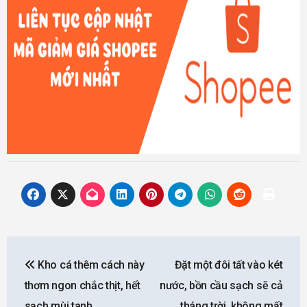
Post
Kho cá thêm cách này
Đặt một đôi tất vào két
navigation
thơm ngon chắc thịt, hết
nước, bồn cầu sạch sẽ cả
sạch mùi tanh
tháng trời, không mất