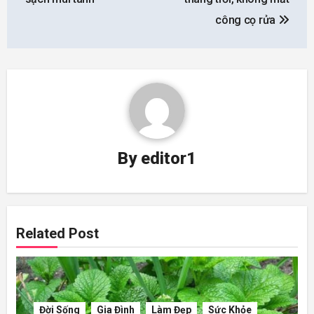
công cọ rửa
By
editor1
Related Post
Đời Sống
Gia Đình
Làm Đẹp
Sức Khỏe