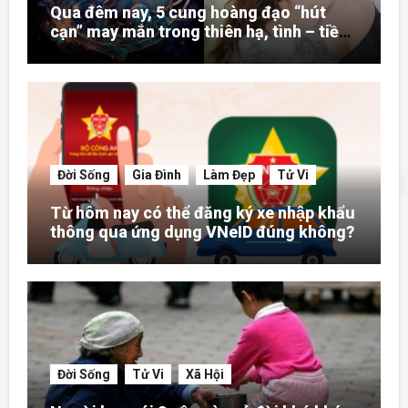
Qua đêm nay, 5 cung hoàng đạo “hút
cạn” may mắn trong thiên hạ, tình – tiền
– danh rực rỡ hơn người
Đời Sống
Gia Đình
Làm Đẹp
Tử Vi
Từ hôm nay có thể đăng ký xe nhập khẩu
thông qua ứng dụng VNeID đúng không?
Đời Sống
Tử Vi
Xã Hội