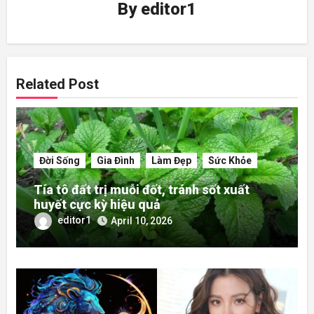
By
editor1
Related Post
Đời Sống
Gia Đình
Làm Đẹp
Sức Khỏe
Tía tô đất trị muỗi đốt, tránh sốt xuất
huyết cực kỳ hiệu quả
editor1
April 10, 2026