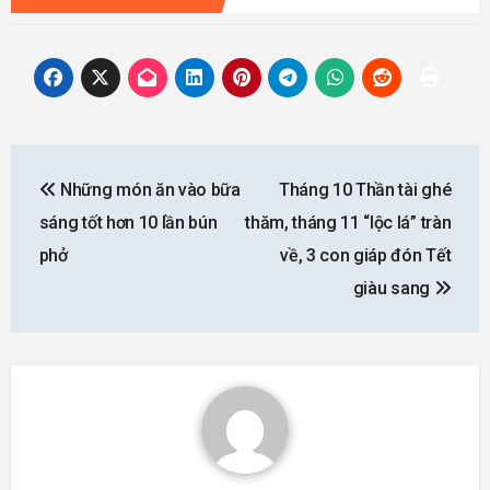
Post
Những món ăn vào bữa
Tháng 10 Thần tài ghé
navigation
sáng tốt hơn 10 lần bún
thăm, tháng 11 “lộc lá” tràn
phở
về, 3 con giáp đón Tết
giàu sang