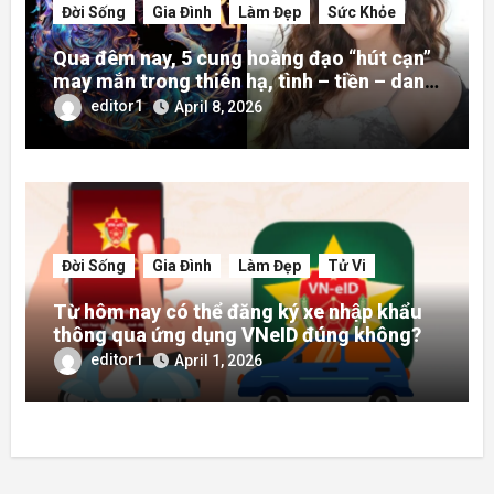
Đời Sống
Gia Đình
Làm Đẹp
Sức Khỏe
Qua đêm nay, 5 cung hoàng đạo “hút cạn”
may mắn trong thiên hạ, tình – tiền – danh
rực rỡ hơn người
editor1
April 8, 2026
Đời Sống
Gia Đình
Làm Đẹp
Tử Vi
Từ hôm nay có thể đăng ký xe nhập khẩu
thông qua ứng dụng VNeID đúng không?
editor1
April 1, 2026