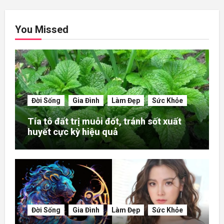
You Missed
Đời Sống
Gia Đình
Làm Đẹp
Sức Khỏe
Tía tô đất trị muỗi đốt, tránh sốt xuất
huyết cực kỳ hiệu quả
Đời Sống
Gia Đình
Làm Đẹp
Sức Khỏe