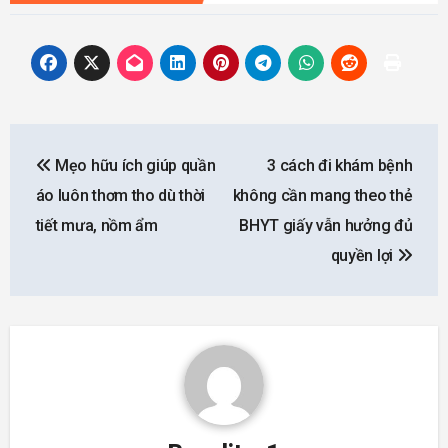
Post
Mẹo hữu ích giúp quần
3 cách đi khám bệnh
navigation
áo luôn thơm tho dù thời
không cần mang theo thẻ
tiết mưa, nồm ẩm
BHYT giấy vẫn hưởng đủ
quyền lợi