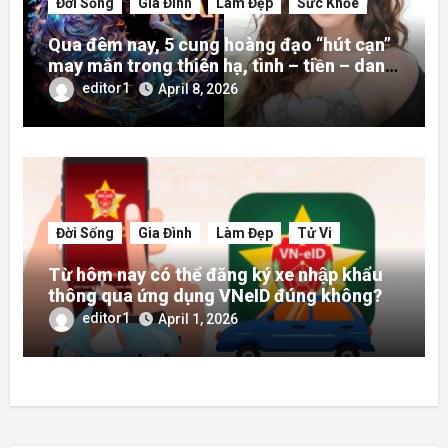
Đời Sống
Gia Đình
Làm Đẹp
Sức Khỏe
Qua đêm nay, 5 cung hoàng đạo “hút cạn”
may mắn trong thiên hạ, tình – tiền – danh
rực rỡ hơn người
editor1
April 8, 2026
Đời Sống
Gia Đình
Làm Đẹp
Tử Vi
Từ hôm nay có thể đăng ký xe nhập khẩu
thông qua ứng dụng VNeID đúng không?
editor1
April 1, 2026