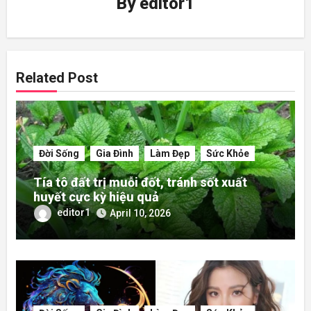
By
editor1
Related Post
Đời Sống
Gia Đình
Làm Đẹp
Sức Khỏe
Tía tô đất trị muỗi đốt, tránh sốt xuất
huyết cực kỳ hiệu quả
editor1
April 10, 2026