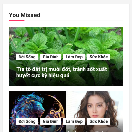
You Missed
Đời Sống
Gia Đình
Làm Đẹp
Sức Khỏe
Tía tô đất trị muỗi đốt, tránh sốt xuất
huyết cực kỳ hiệu quả
Đời Sống
Gia Đình
Làm Đẹp
Sức Khỏe