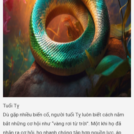
Tuổi Tỵ
Dù gặp nhiều biến cố, người tuổi Tỵ luôn biết cách nắm
bắt những cơ hội như “vàng rơi từ trời”. Một khi họ đã
nhận ra cơ hội, họ nhanh chóng tập hợp nguồn lực, áp