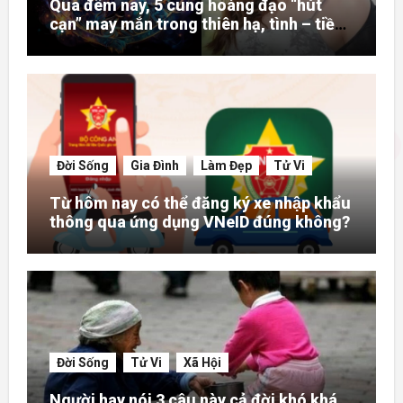
Qua đêm nay, 5 cung hoàng đạo “hút
cạn” may mắn trong thiên hạ, tình – tiền
– danh rực rỡ hơn người
Đời Sống
Gia Đình
Làm Đẹp
Tử Vi
Từ hôm nay có thể đăng ký xe nhập khẩu
thông qua ứng dụng VNeID đúng không?
Đời Sống
Tử Vi
Xã Hội
Người hay nói 3 câu này cả đời khó khá