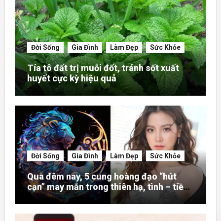
Đời Sống
Gia Đình
Làm Đẹp
Sức Khỏe
Tía tô đất trị muỗi đốt, tránh sốt xuất
huyết cực kỳ hiệu quả
Đời Sống
Gia Đình
Làm Đẹp
Sức Khỏe
Qua đêm nay, 5 cung hoàng đạo “hút
cạn” may mắn trong thiên hạ, tình – tiền
– danh rực rỡ hơn người