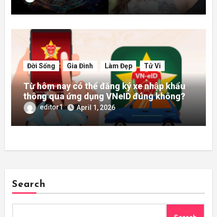
Đời Sống
Gia Đình
Làm Đẹp
Tử Vi
Từ hôm nay có thể đăng ký xe nhập khẩu
thông qua ứng dụng VNeID đúng không?
editor1
April 1, 2026
Search