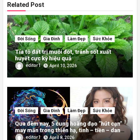
Related Post
Đời Sống
Gia Đình
Làm Đẹp
Sức Khỏe
Tía tô đất trị muỗi đốt, tránh sốt xuất
huyết cực kỳ hiệu quả
editor1
April 10, 2026
Đời Sống
Gia Đình
Làm Đẹp
Sức Khỏe
Qua đêm nay, 5 cung hoàng đạo “hút cạn”
may mắn trong thiên hạ, tình – tiền – danh
rực rỡ hơn người
editor1
April 8, 2026